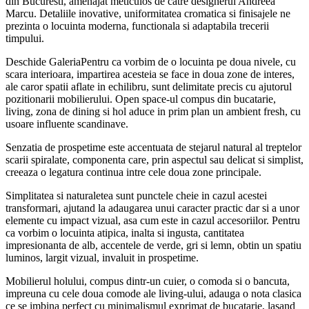
din Bucuresti, amenajat meticulos de catre designerul
Andreea
Marcu
. Detaliile inovative, uniformitatea cromatica si finisajele ne
prezinta o locuinta moderna, functionala si adaptabila trecerii
timpului.
Deschide GaleriaPentru ca vorbim de o locuinta pe doua nivele, cu
scara interioara, impartirea acesteia se face in doua zone de interes,
ale caror spatii aflate in echilibru, sunt delimitate precis cu ajutorul
pozitionarii mobilierului. Open space-ul compus din bucatarie,
living, zona de dining si hol aduce in prim plan un ambient fresh, cu
usoare influente scandinave.
Senzatia de prospetime este accentuata de stejarul natural al treptelor
scarii spiralate, componenta care, prin aspectul sau delicat si simplist,
creeaza o legatura continua intre cele doua zone principale.
Simplitatea si naturaletea sunt punctele cheie in cazul acestei
transformari, ajutand la adaugarea unui caracter practic dar si a unor
elemente cu impact vizual, asa cum este in cazul accesoriilor. Pentru
ca vorbim o locuinta atipica, inalta si ingusta, cantitatea
impresionanta de alb, accentele de verde, gri si lemn, obtin un spatiu
luminos, largit vizual, invaluit in prospetime.
Mobilierul holului, compus dintr-un cuier, o comoda si o bancuta,
impreuna cu cele doua comode ale living-ului, adauga o nota clasica
ce se imbina perfect cu minimalismul exprimat de bucatarie, lasand