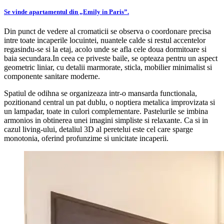
Se vinde apartamentul din „Emily in Paris”.
Din punct de vedere al cromaticii se observa o coordonare precisa
intre toate incaperile locuintei, nuantele calde si restul accentelor
regasindu-se si la etaj, acolo unde se afla cele doua dormitoare si
baia secundara.In ceea ce priveste baile, se opteaza pentru un aspect
geometric liniar, cu detalii marmorate, sticla, mobilier minimalist si
componente sanitare moderne.
Spatiul de odihna se organizeaza intr-o mansarda functionala,
pozitionand central un pat dublu, o noptiera metalica improvizata si
un lampadar, toate in culori complementare. Pastelurile se imbina
armonios in obtinerea unei imagini simpliste si relaxante. Ca si in
cazul living-ului, detaliul 3D al peretelui este cel care sparge
monotonia, oferind profunzime si unicitate incaperii.