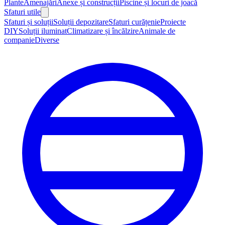
Plante
Amenajări
Anexe și construcții
Piscine și locuri de joacă
Sfaturi utile
Sfaturi și soluții
Soluții depozitare
Sfaturi curățenie
Proiecte
DIY
Soluții iluminat
Climatizare și încălzire
Animale de
companie
Diverse