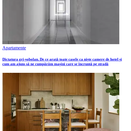
Apartamente
Dictatura gri-șobolan. De ce arată toate casele ca niște camere de hotel și
cum am ajuns să ne cumpărăm mașini care se încruntă pe stradă