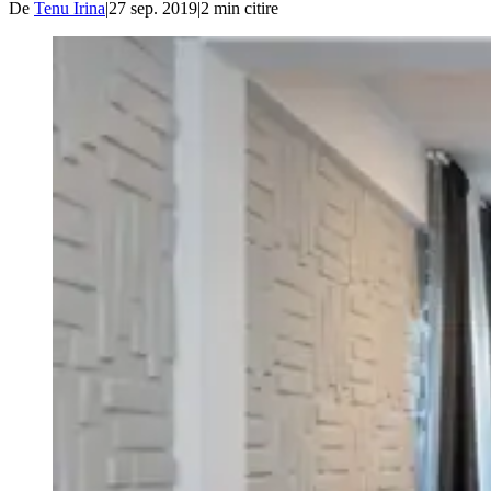
De
Tenu Irina
|
27 sep. 2019
|
2
min citire