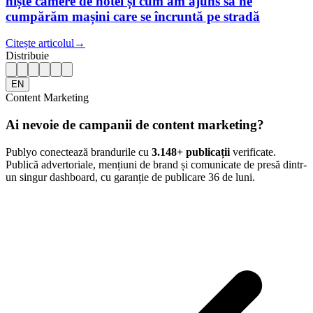
niște camere de hotel și cum am ajuns să ne
cumpărăm mașini care se încruntă pe stradă
Citește articolul
→
Distribuie
EN
Content Marketing
Ai nevoie de campanii de content marketing?
Publyo conectează brandurile cu
3.148
+ publicații
verificate.
Publică advertoriale, mențiuni de brand și comunicate de presă dintr-
un singur dashboard, cu garanție de publicare 36 de luni.