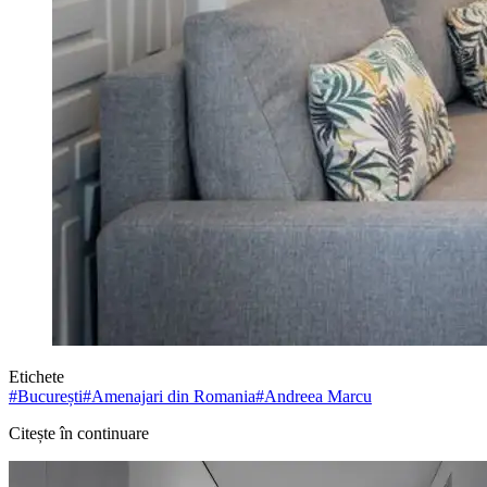
Etichete
#
București
#
Amenajari din Romania
#
Andreea Marcu
Citește în continuare