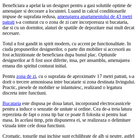
Beneficiara a apelat la un designer pentru a gasi solutiile optime de
amenajare si decorare a locuintei. Luand in calcul conditionarile
impuse de suprafata redusa,
amenajarea apartamentului de 43 metri
patrati
s-a conturat cu o zona de zi care incorporeaza si bucataria,
dar si cu un dormitor, alaturi de spatiile de depozitare mai mult decat
necesare.
Totul a fost gandit in spirit modern, cu accent pe functionalitate. In
ciuda propunerilor designerilor, o parte din mobilier si accesorii au
fost achizitionate de beneficiara dupa bunul plac. Optiunile
designerilor ar fi fost usor diferite, insa, per ansamblu, amenajarea
emana din spiritul conturat initial.
Pentru
zona de zi
, cu o suprafata de aproximativ 17 metri patrati, s-a
dorit o trecere armonioasa intre bucatarie si zona destinata livingului.
Practic, piesele de mobilier se inlantuiesc, realizand o legatura
discreta intre functiuni.
Bucataria
este dispusa pe doua laturi, incorporand electrocasnicele
pentru a induce o senzatie de unitate si ordine. Cea de-a treia latura
reprezinta de fapt o zona tip bar ce poate fi folosita si pentru luat
masa. In acelasi timp, prin dispunerea ei, se realizeaza o delimitare
vizuala intre cele doua functiuni.
Cromatic, tonurile mai inchise sunt echilibrate de alb si neutre, astfel