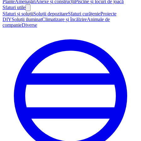
Plante
Amenajări
Anexe și construcții
Piscine și locuri de joacă
Sfaturi utile
Sfaturi și soluții
Soluții depozitare
Sfaturi curățenie
Proiecte
DIY
Soluții iluminat
Climatizare și încălzire
Animale de
companie
Diverse