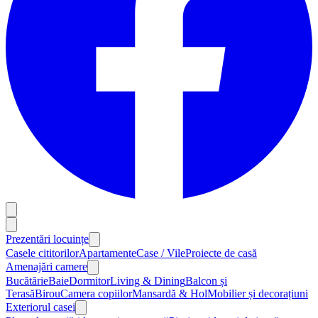
Prezentări locuințe
Casele cititorilor
Apartamente
Case / Vile
Proiecte de casă
Amenajări camere
Bucătărie
Baie
Dormitor
Living & Dining
Balcon și
Terasă
Birou
Camera copiilor
Mansardă & Hol
Mobilier și decorațiuni
Exteriorul casei