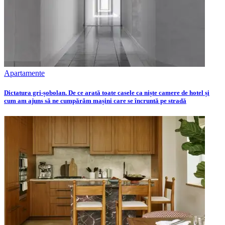
Apartamente
Dictatura gri-șobolan. De ce arată toate casele ca niște camere de hotel și
cum am ajuns să ne cumpărăm mașini care se încruntă pe stradă