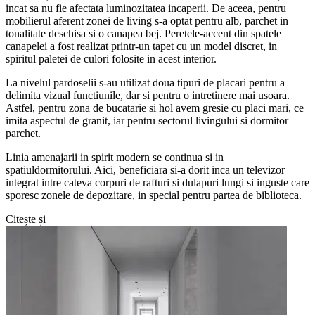
incat sa nu fie afectata luminozitatea incaperii. De aceea, pentru
mobilierul aferent zonei de living s-a optat pentru alb, parchet in
tonalitate deschisa si o canapea bej. Peretele-accent din spatele
canapelei a fost realizat printr-un tapet cu un model discret, in
spiritul paletei de culori folosite in acest interior.
La nivelul pardoselii s-au utilizat doua tipuri de placari pentru a
delimita vizual functiunile, dar si pentru o intretinere mai usoara.
Astfel, pentru zona de bucatarie si hol avem gresie cu placi mari, ce
imita aspectul de granit, iar pentru sectorul livingului si dormitor –
parchet.
Linia amenajarii in spirit modern se continua si in
spatiuldormitorului. Aici, beneficiara si-a dorit inca un televizor
integrat intre cateva corpuri de rafturi si dulapuri lungi si inguste care
sporesc zonele de depozitare, in special pentru partea de biblioteca.
Citește și