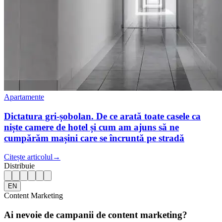
Apartamente
Dictatura gri-șobolan. De ce arată toate casele ca
niște camere de hotel și cum am ajuns să ne
cumpărăm mașini care se încruntă pe stradă
Citește articolul
→
Distribuie
EN
Content Marketing
Ai nevoie de campanii de content marketing?