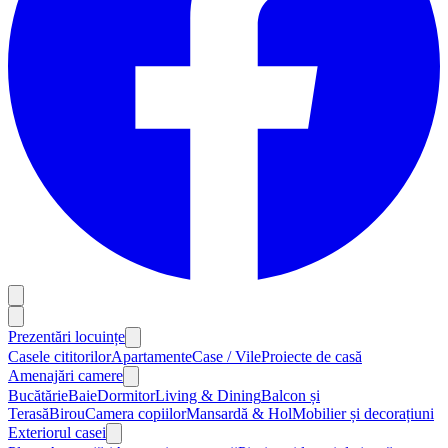
Prezentări locuințe
Casele cititorilor
Apartamente
Case / Vile
Proiecte de casă
Amenajări camere
Bucătărie
Baie
Dormitor
Living & Dining
Balcon și
Terasă
Birou
Camera copiilor
Mansardă & Hol
Mobilier și decorațiuni
Exteriorul casei