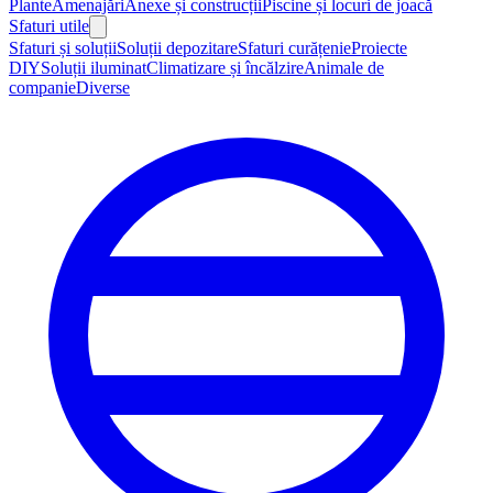
Plante
Amenajări
Anexe și construcții
Piscine și locuri de joacă
Sfaturi utile
Sfaturi și soluții
Soluții depozitare
Sfaturi curățenie
Proiecte
DIY
Soluții iluminat
Climatizare și încălzire
Animale de
companie
Diverse