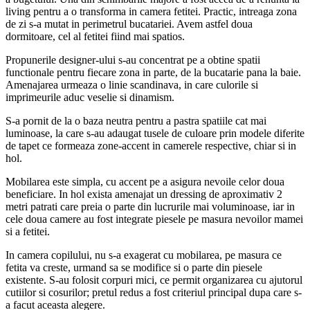
living pentru a o transforma in camera fetitei. Practic, intreaga zona
de zi s-a mutat in perimetrul bucatariei. Avem astfel doua
dormitoare, cel al fetitei fiind mai spatios.
Propunerile designer-ului s-au concentrat pe a obtine spatii
functionale pentru fiecare zona in parte, de la bucatarie pana la baie.
Amenajarea urmeaza o linie scandinava, in care culorile si
imprimeurile aduc veselie si dinamism.
S-a pornit de la o baza neutra pentru a pastra spatiile cat mai
luminoase, la care s-au adaugat tusele de culoare prin modele diferite
de tapet ce formeaza zone-accent in camerele respective, chiar si in
hol.
Mobilarea este simpla, cu accent pe a asigura nevoile celor doua
beneficiare. In hol exista amenajat un dressing de aproximativ 2
metri patrati care preia o parte din lucrurile mai voluminoase, iar in
cele doua camere au fost integrate piesele pe masura nevoilor mamei
si a fetitei.
In camera copilului, nu s-a exagerat cu mobilarea, pe masura ce
fetita va creste, urmand sa se modifice si o parte din piesele
existente. S-au folosit corpuri mici, ce permit organizarea cu ajutorul
cutiilor si cosurilor; pretul redus a fost criteriul principal dupa care s-
a facut aceasta alegere.