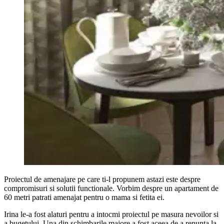
Proiectul de amenajare pe care ti-l propunem astazi este despre
compromisuri si solutii functionale. Vorbim despre un apartament de
60 metri patrati amenajat pentru o mama si fetita ei.
Irina le-a fost alaturi pentru a intocmi proiectul pe masura nevoilor si
a bugetului. Una din schimbarile majore a fost aceea de a renunta la