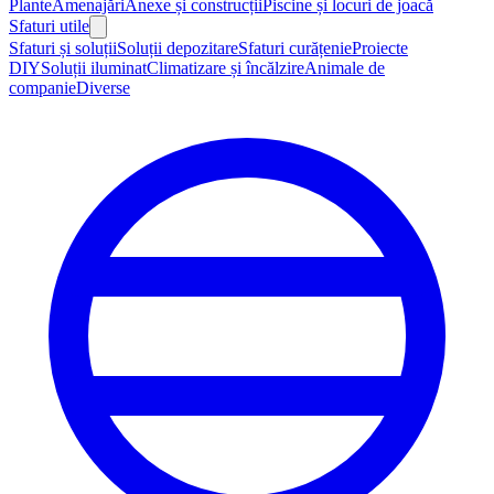
Plante
Amenajări
Anexe și construcții
Piscine și locuri de joacă
Sfaturi utile
Sfaturi și soluții
Soluții depozitare
Sfaturi curățenie
Proiecte
DIY
Soluții iluminat
Climatizare și încălzire
Animale de
companie
Diverse