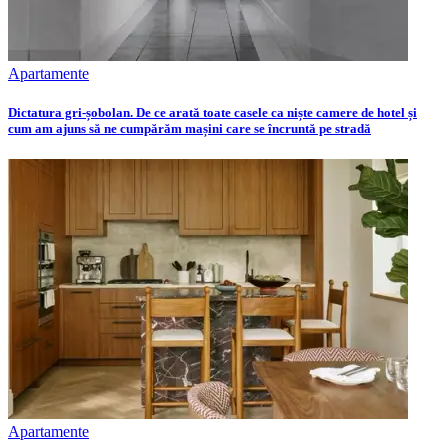
Apartamente
Dictatura gri-șobolan. De ce arată toate casele ca niște camere de hotel și
cum am ajuns să ne cumpărăm mașini care se încruntă pe stradă
Apartamente