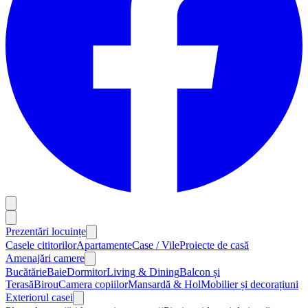
Prezentări locuințe
Casele cititorilor
Apartamente
Case / Vile
Proiecte de casă
Amenajări camere
Bucătărie
Baie
Dormitor
Living & Dining
Balcon și
Terasă
Birou
Camera copiilor
Mansardă & Hol
Mobilier și decorațiuni
Exteriorul casei