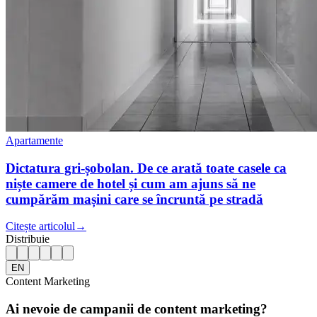
Apartamente
Dictatura gri-șobolan. De ce arată toate casele ca
niște camere de hotel și cum am ajuns să ne
cumpărăm mașini care se încruntă pe stradă
Citește articolul
→
Distribuie
EN
Content Marketing
Ai nevoie de campanii de content marketing?