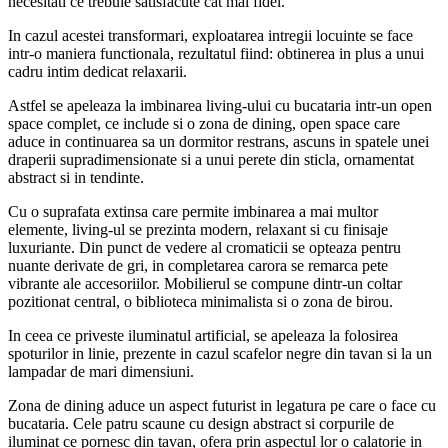
necesitati ce trebuie satisfacute cat mai fidel.
In cazul acestei transformari, exploatarea intregii locuinte se face
intr-o maniera functionala, rezultatul fiind: obtinerea in plus a unui
cadru intim dedicat relaxarii.
Astfel se apeleaza la imbinarea living-ului cu bucataria intr-un open
space complet, ce include si o zona de dining, open space care
aduce in continuarea sa un dormitor restrans, ascuns in spatele unei
draperii supradimensionate si a unui perete din sticla, ornamentat
abstract si in tendinte.
Cu o suprafata extinsa care permite imbinarea a mai multor
elemente, living-ul se prezinta modern, relaxant si cu finisaje
luxuriante. Din punct de vedere al cromaticii se opteaza pentru
nuante derivate de gri, in completarea carora se remarca pete
vibrante ale accesoriilor. Mobilierul se compune dintr-un coltar
pozitionat central, o biblioteca minimalista si o zona de birou.
In ceea ce priveste iluminatul artificial, se apeleaza la folosirea
spoturilor in linie, prezente in cazul scafelor negre din tavan si la un
lampadar de mari dimensiuni.
Zona de dining aduce un aspect futurist in legatura pe care o face cu
bucataria. Cele patru scaune cu design abstract si corpurile de
iluminat ce pornesc din tavan, ofera prin aspectul lor o calatorie in