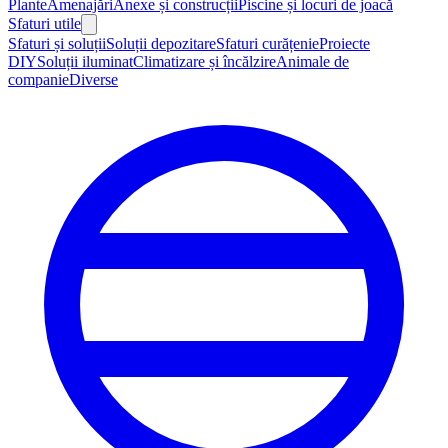
Plante
Amenajări
Anexe și construcții
Piscine și locuri de joacă
Sfaturi utile
Sfaturi și soluții
Soluții depozitare
Sfaturi curățenie
Proiecte
DIY
Soluții iluminat
Climatizare și încălzire
Animale de
companie
Diverse