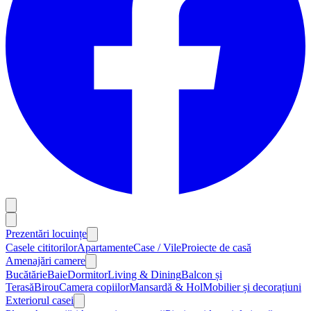
Prezentări locuințe
Casele cititorilor
Apartamente
Case / Vile
Proiecte de casă
Amenajări camere
Bucătărie
Baie
Dormitor
Living & Dining
Balcon și
Terasă
Birou
Camera copiilor
Mansardă & Hol
Mobilier și decorațiuni
Exteriorul casei