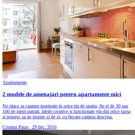
Apartamente
2 modele de amenajari pentru apartamente mici
Ne place sa cautam inspiratie in orice tip de spatiu, fie el de 30 sau
100 de metri patrati. Ideile creative si functionale vin din orice sursa
si reusesc sa ne inspire zi de zi, cu fiecare camera descrisa.
Cristina Paun
·
29 dec. 2016