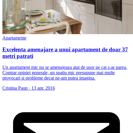
Apartamente
Excelenta amenajare a unui apartament de doar 37
metri patrati
Un apartament mic nu se amenajeaza atat de usor pe cat s-ar parea.
Contrar opiniei generale, un spatiu mic presupune mai multe
provocari si probleme decat ne-am putea imagina.
Cristina Paun
·
13 apr. 2016