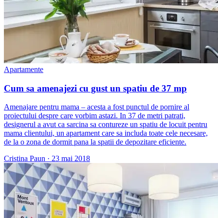
Apartamente
Cum sa amenajezi cu gust un spatiu de 37 mp
Amenajare pentru mama – acesta a fost punctul de pornire al
proiectului despre care vorbim astazi. In 37 de metri patrati,
designerul a avut ca sarcina sa contureze un spatiu de locuit pentru
mama clientului, un apartament care sa includa toate cele necesare,
de la o zona de dormit pana la spatii de depozitare eficiente.
Cristina Paun
·
23 mai 2018