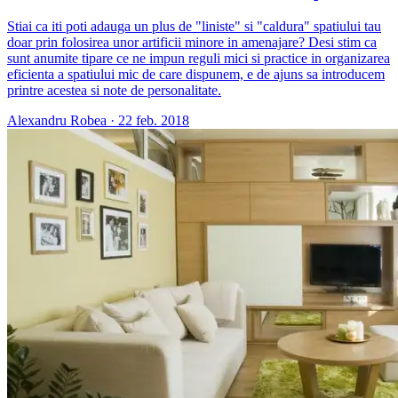
Stiai ca iti poti adauga un plus de "liniste" si "caldura" spatiului tau
doar prin folosirea unor artificii minore in amenajare? Desi stim ca
sunt anumite tipare ce ne impun reguli mici si practice in organizarea
eficienta a spatiului mic de care dispunem, e de ajuns sa introducem
printre acestea si note de personalitate.
Alexandru Robea
·
22 feb. 2018