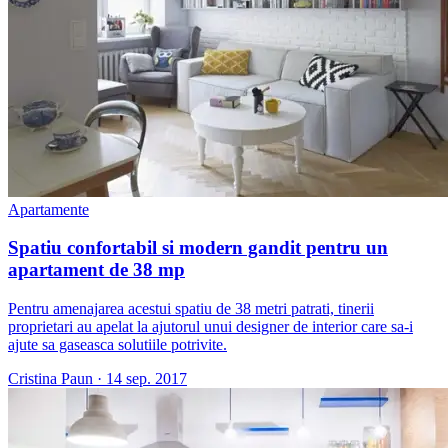
Apartamente
Spatiu confortabil si modern gandit pentru un
apartament de 38 mp
Pentru amenajarea acestui spatiu de 38 metri patrati, tinerii
proprietari au apelat la ajutorul unui designer de interior care sa-i
ajute sa gaseasca solutiile potrivite.
Cristina Paun
·
14 sep. 2017