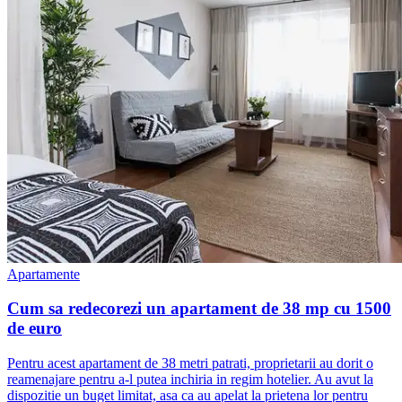
Apartamente
Cum sa redecorezi un apartament de 38 mp cu 1500
de euro
Pentru acest apartament de 38 metri patrati, proprietarii au dorit o
reamenajare pentru a-l putea inchiria in regim hotelier. Au avut la
dispozitie un buget limitat, asa ca au apelat la prietena lor pentru