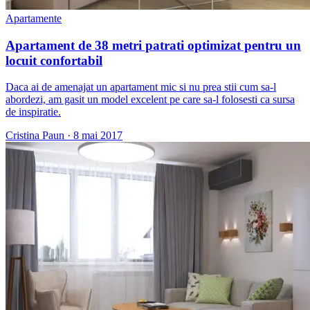
Apartamente
Apartament de 38 metri patrati optimizat pentru un
locuit confortabil
Daca ai de amenajat un apartament mic si nu prea stii cum sa-l
abordezi, am gasit un model excelent pe care sa-l folosesti ca sursa
de inspiratie.
Cristina Paun
·
8 mai 2017