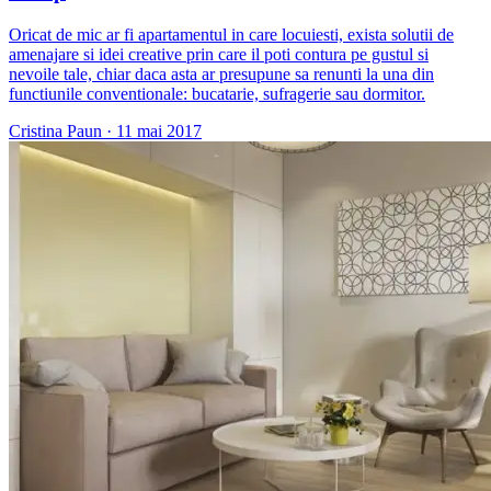
Oricat de mic ar fi apartamentul in care locuiesti, exista solutii de
amenajare si idei creative prin care il poti contura pe gustul si
nevoile tale, chiar daca asta ar presupune sa renunti la una din
functiunile conventionale: bucatarie, sufragerie sau dormitor.
Cristina Paun
·
11 mai 2017