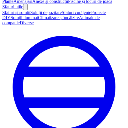
Plante
Amenajări
Anexe și construcții
Piscine și locuri de joacă
Sfaturi utile
Sfaturi și soluții
Soluții depozitare
Sfaturi curățenie
Proiecte
DIY
Soluții iluminat
Climatizare și încălzire
Animale de
companie
Diverse