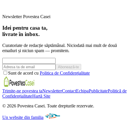
Newsletter Povestea Casei
Idei pentru casa ta,
livrate în inbox.
Curatoriate de redacție săptămânal. Niciodată mai mult de două
emailuri și niciun spam — promitem.
Abonează-te
Sunt de acord cu
Politica de Confidențialitate
Trimite-ne povestea ta
Newsletter
Contact
Echipa
Publicitate
Politică de
Confidențialitate
Hartă Site
©
2026
Povestea Casei.
Toate drepturile rezervate.
Un website din familia