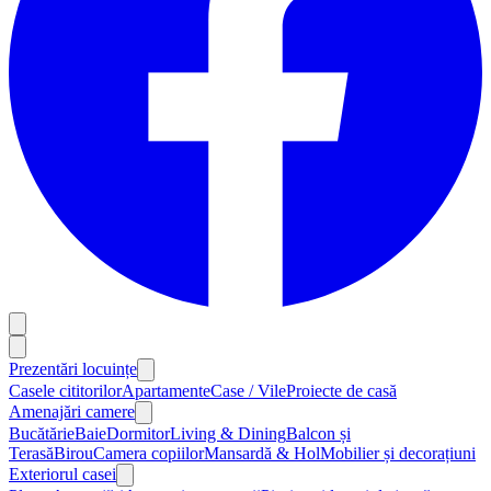
Prezentări locuințe
Casele cititorilor
Apartamente
Case / Vile
Proiecte de casă
Amenajări camere
Bucătărie
Baie
Dormitor
Living & Dining
Balcon și
Terasă
Birou
Camera copiilor
Mansardă & Hol
Mobilier și decorațiuni
Exteriorul casei