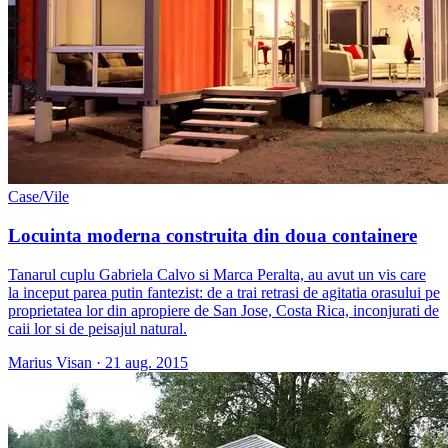
Case/Vile
Locuinta moderna construita din doua containere
Tanarul cuplu Gabriela Calvo si Marca Peralta, au avut un vis care
la inceput parea putin fantezist: de a trai retrasi de agitatia orasului pe
proprietatea lor din apropiere de San Jose, Costa Rica, inconjurati de
caii lor si de peisajul natural.
Marius Visan
·
21 aug. 2015