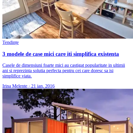
Tendințe
3 modele de case mici care iti simplifica existenta
Casele de dimensiuni foarte mici au castigat popularitate in ultimii
ani si reprezinta solutia perfecta pentru cei care doresc sa isi
simplifice viata.
Irina Melente
·
21 ian. 2016