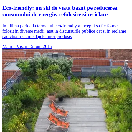
Eco-friendly: un stil de viata bazat pe reducerea
consumului de energie, refolosire si reciclare
In ultima perioada termenul eco-friendly a inceput sa fie foarte
folosit in diverse medii, atat in discursurile publice cat si in reclame
sau chiar pe ambalajele unor produse.
Marius Visan
·
5 iun. 2015