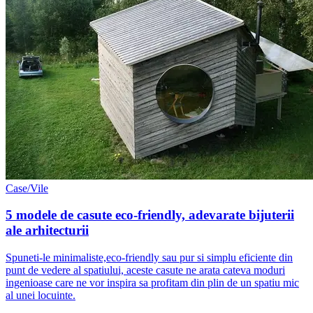
Case/Vile
5 modele de casute eco-friendly, adevarate bijuterii
ale arhitecturii
Spuneti-le minimaliste,eco-friendly sau pur si simplu eficiente din
punt de vedere al spatiului, aceste casute ne arata cateva moduri
ingenioase care ne vor inspira sa profitam din plin de un spatiu mic
al unei locuinte.