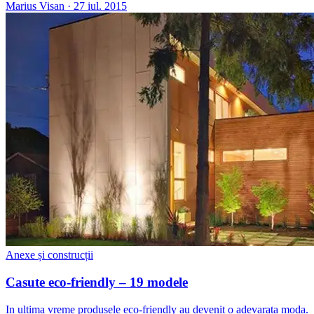
Marius Visan
·
27 iul. 2015
Anexe și construcții
Casute eco-friendly – 19 modele
In ultima vreme produsele eco-friendly au devenit o adevarata moda.