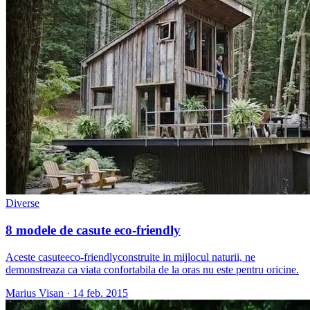
Diverse
8 modele de casute eco-friendly
Aceste casuteeco-friendlyconstruite in mijlocul naturii, ne
demonstreaza ca viata confortabila de la oras nu este pentru oricine.
Marius Visan
·
14 feb. 2015