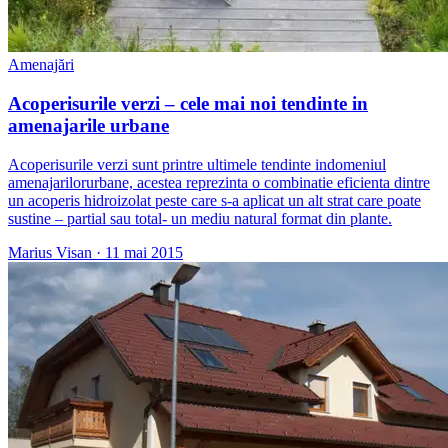
Amenajări
Acoperisurile verzi – cele mai noi tendinte in
amenajarile urbane
Acoperisurile verzi sunt printre ultimele tendinte indomeniul
amenajarilorurbane, acestea reprezinta o combinatie eficienta dintre
un acoperis hidroizolat peste care s-a aplicat un alt strat care poate
sustine – partial sau total- un mediu natural format din plante.
Marius Visan
·
11 mai 2015