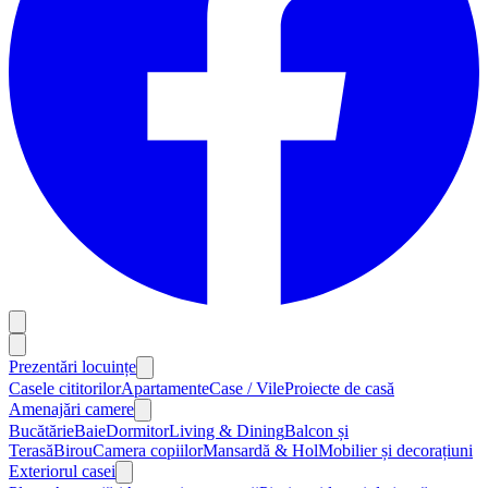
Prezentări locuințe
Casele cititorilor
Apartamente
Case / Vile
Proiecte de casă
Amenajări camere
Bucătărie
Baie
Dormitor
Living & Dining
Balcon și
Terasă
Birou
Camera copiilor
Mansardă & Hol
Mobilier și decorațiuni
Exteriorul casei