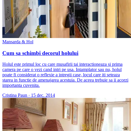
Mansarda & Hol
Cum sa schimbi decorul holului
Holul este primul loc cu care musafirii tai interactioneaza si prima
camera pe care o vezi cand intri pe usa. Intamplator sau nu, holul
poate fi considerat o reflexie a intregii case, locul care iti seteaza
starea in functie de amenajarea acestuia. De aceea trebuie sa ii acorzi
importanta cuvenita.
Cristina Paun
·
15 dec. 2014