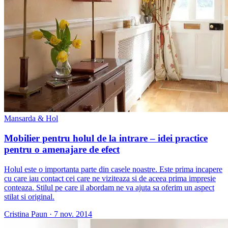
Mansarda & Hol
Mobilier pentru holul de la intrare – idei practice
pentru o amenajare de efect
Holul este o importanta parte din casele noastre. Este prima incapere
cu care iau contact cei care ne viziteaza si de aceea prima impresie
conteaza. Stilul pe care il abordam ne va ajuta sa oferim un aspect
stilat si original.
Cristina Paun
·
7 nov. 2014