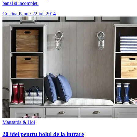
banal si incomplet.
Cristina Paun
·
22 iul. 2014
Mansarda & Hol
20 idei pentru holul de la intrare