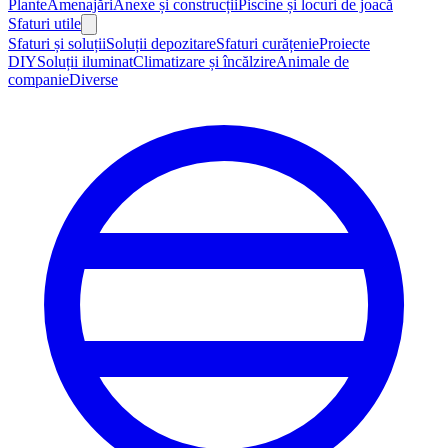
Plante
Amenajări
Anexe și construcții
Piscine și locuri de joacă
Sfaturi utile
Sfaturi și soluții
Soluții depozitare
Sfaturi curățenie
Proiecte
DIY
Soluții iluminat
Climatizare și încălzire
Animale de
companie
Diverse