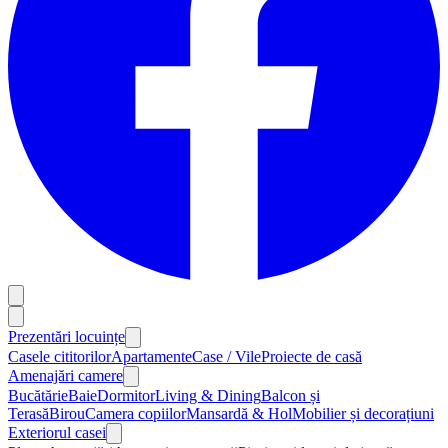
Prezentări locuințe
Casele cititorilor
Apartamente
Case / Vile
Proiecte de casă
Amenajări camere
Bucătărie
Baie
Dormitor
Living & Dining
Balcon și
Terasă
Birou
Camera copiilor
Mansardă & Hol
Mobilier și decorațiuni
Exteriorul casei