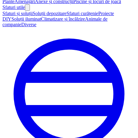
Plante
Amenajări
Anexe și construcții
Piscine și locuri de joacă
Sfaturi utile
Sfaturi și soluții
Soluții depozitare
Sfaturi curățenie
Proiecte
DIY
Soluții iluminat
Climatizare și încălzire
Animale de
companie
Diverse