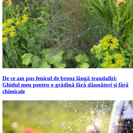
De ce am pus fenicul de bronz lângă trandafiri:
Ghidul meu pentru o grădină fără dăunători și fără
chimicale