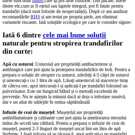
altele sunt doar
mituri
care îți pot arde frunzele. Din păcate, unele
dintre ele,cum ar fi oțetul sau laptele integral, pot fi fatale pentru
trandafiri (dacă sunt folosite de nespecialiști). După ce am analizat
recomandările
RHS
și am testat pe propria piele, am eliminat
variantele riscante. Iată soluțiile ecologice pe care le consider sigure:
Iată 6 dintre
cele mai bune soluții
naturale pentru stropirea trandafirilor
din curte:
Apă cu usturoi
: Usturoiul are proprietăți antibacteriene și
antifungice care pot ajuta la protejarea trandafirilor de boli. Pentru a
prepara o soluție de stropire cu usturoi, zdrobiți 4-5 căței de usturoi
și amestecați-i cu 1 litru de apă. Lăsați amestecul să macereze timp
de câteva ore, apoi strecurați-l și aplicați-l pe trandafiri folosind un
pulverizator. Este un fungicid blând și o metodă excelentă de
prevenție. Nu te aștepta la minuni dacă ai deja o infestare masivă,
dar e un aliat de nădejde în rutina săptămânală
Infuzie de ceai de mușețel
: Mușețelul are proprietăți
antiinflamatoare și calmante care pot ajuta la ameliorarea stresului
indus de secetă sau căldură. Pentru a prepara o infuzie de ceai de
mușețel, puneți 2-3 linguri de mușețel uscat într-un litru de apă
fierbinte. Lăsați infuzia să se răcească, apoi aplicați-o pe trandafiri