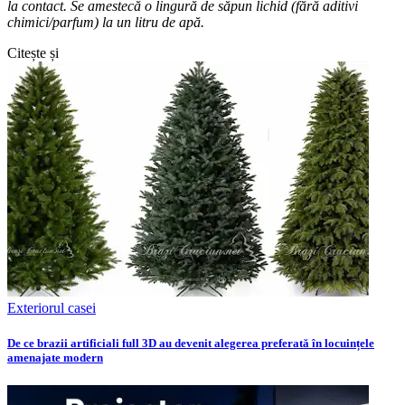
la contact. Se amestecă o lingură de săpun lichid (fără aditivi
chimici/parfum) la un litru de apă.
Citește și
Exteriorul casei
De ce brazii artificiali full 3D au devenit alegerea preferată în locuințele
amenajate modern