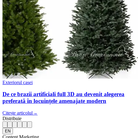
Exteriorul casei
De ce brazii artificiali full 3D au devenit alegerea
preferată în locuințele amenajate modern
Citește articolul
→
Distribuie
EN
Content Marketing