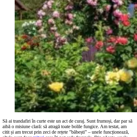
Să ai trandafiri în curte este un act de curaj. Sunt frumoși, dar par să
aibă o misiune clară: să atragă toate bolile fungice. Am testat, am
citit și am trecut prin zeci de rețete ”băbești” – unele funcționează,