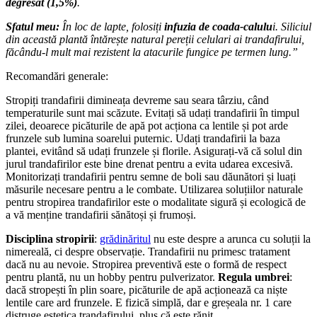
degresat (1,5%)
.
Sfatul meu:
În loc de lapte, folosiți
infuzia de coada-calulu
i. Siliciul
din această plantă întărește natural pereții celulari ai trandafirului,
făcându-l mult mai rezistent la atacurile fungice pe termen lung.”
Recomandări generale:
Stropiți trandafirii dimineața devreme sau seara târziu, când
temperaturile sunt mai scăzute. Evitați să udați trandafirii în timpul
zilei, deoarece picăturile de apă pot acționa ca lentile și pot arde
frunzele sub lumina soarelui puternic. Udați trandafirii la baza
plantei, evitând să udați frunzele și florile. Asigurați-vă că solul din
jurul trandafirilor este bine drenat pentru a evita udarea excesivă.
Monitorizați trandafirii pentru semne de boli sau dăunători și luați
măsurile necesare pentru a le combate. Utilizarea soluțiilor naturale
pentru stropirea trandafirilor este o modalitate sigură și ecologică de
a vă menține trandafirii sănătoși și frumoși.
Disciplina stropirii
:
grădinăritul
nu este despre a arunca cu soluții la
nimereală, ci despre observație. Trandafirii nu primesc tratament
dacă nu au nevoie. Stropirea preventivă este o formă de respect
pentru plantă, nu un hobby pentru pulverizator.
Regula umbrei
:
dacă stropești în plin soare, picăturile de apă acționează ca niște
lentile care ard frunzele. E fizică simplă, dar e greșeala nr. 1 care
distruge estetica trandafirului, plus că este rănit.