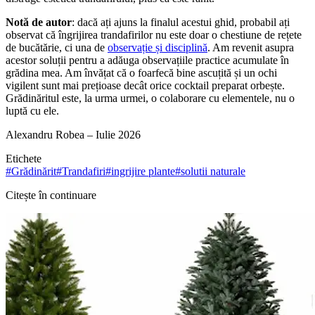
Notă de autor
: dacă ați ajuns la finalul acestui ghid, probabil ați
observat că îngrijirea trandafirilor nu este doar o chestiune de rețete
de bucătărie, ci una de
observație și disciplină
. Am revenit asupra
acestor soluții pentru a adăuga observațiile practice acumulate în
grădina mea. Am învățat că o foarfecă bine ascuțită și un ochi
vigilent sunt mai prețioase decât orice cocktail preparat orbește.
Grădinăritul este, la urma urmei, o colaborare cu elementele, nu o
luptă cu ele.
Alexandru Robea – Iulie 2026
Etichete
#
Grădinărit
#
Trandafiri
#
ingrijire plante
#
solutii naturale
Citește în continuare