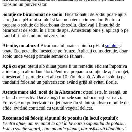
folosind un pulverizator.
Soluție de bicarbonat de sodiu
: Bicarbonatul de sodiu poate ajuta
la reglarea pH-ului solului și la combaterea ciupercilor. Pentru a
prepara o soluție de bicarbonat de sodiu, dizolvați 1 linguriță de
bicarbonat de sodiu în 1 litru de apă. Amestecați bine și aplicați-o pe
trandafiri folosind un pulverizator.
Atenție, nu abuza!
Bicarbonatul poate schimba pH-ul
solului
și
poate lăsa pete albe inestetice pe frunze. Aplicați cu moderație, doar
acolo unde vedeți primele semne de făinare.
Apă cu oțet
: oțetul alb diluat poate fi un remediu eficient împotriva
afidelor și a altor dăunători. Pentru a prepara o soluție de apă cu oțet,
amestecați 1 parte de oțet alb cu 10 părți de apă. Aplicați soluția pe
trandafiri folosind un pulverizator, având grijă să evitați florile.
Atenție mare aici, notă de la Alexandru:
oțetul este, în esență, un
erbicid neselectiv. Dacă atingi frunzele sau bobocii, riști să-i arzi.
Folosește un pulverizator cu jet foarte fin și țintește doar coloniile de
afide, evitând contactul cu țesutul vegetal delicat.
Recomand să folosiț
i
săpunul de potasiu (în locul oțetului):
Pentru afide, am renunțat la oțet în favoarea săpunului de potasiu.
Este o soluție sigură, care nu arde planta, dar asfixiază dăunătorii