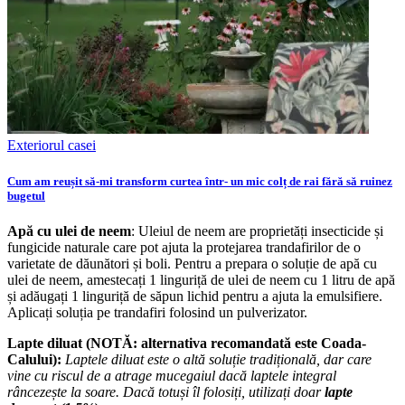
Exteriorul casei
Cum am reușit să-mi transform curtea într- un mic colț de rai fără să ruinez
bugetul
Apă cu ulei de neem
: Uleiul de neem are proprietăți insecticide și
fungicide naturale care pot ajuta la protejarea trandafirilor de o
varietate de dăunători și boli. Pentru a prepara o soluție de apă cu
ulei de neem, amestecați 1 linguriță de ulei de neem cu 1 litru de apă
și adăugați 1 linguriță de săpun lichid pentru a ajuta la emulsifiere.
Aplicați soluția pe trandafiri folosind un pulverizator.
Lapte diluat (NOTĂ: alternativa recomandată este Coada-
Calului):
Laptele diluat este o altă soluție tradițională, dar care
vine cu riscul de a atrage mucegaiul dacă laptele integral
râncezește la soare. Dacă totuși îl folosiți, utilizați doar
lapte