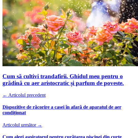
Cum să cultivi trandafirii. Ghidul meu pentru o
grădină cu aer aristocratic și parfum de poveste.
← Articolul precedent
Dispozitive de răcorire a casei în afară de aparatul de aer
condiționat
Articolul următor →
Cum alegi aspiratorul pentru curățarea piscinei din curte