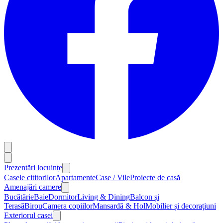
Prezentări locuințe
Casele cititorilor
Apartamente
Case / Vile
Proiecte de casă
Amenajări camere
Bucătărie
Baie
Dormitor
Living & Dining
Balcon și
Terasă
Birou
Camera copiilor
Mansardă & Hol
Mobilier și decorațiuni
Exteriorul casei