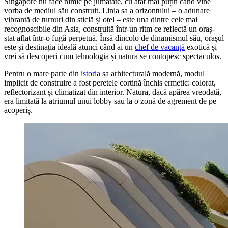
Singapore nu face nimic pe jumătate, cu atât mai puțin când vine
vorba de mediul său construit. Linia sa a orizontului – o adunare
vibrantă de turnuri din sticlă și oțel – este una dintre cele mai
recognoscibile din Asia, construită într-un ritm ce reflectă un oraș-
stat aflat într-o fugă perpetuă. Însă dincolo de dinamismul său, orașul
este și destinația ideală atunci când ai un
chef de vacanță
exotică și
vrei să descoperi cum tehnologia și natura se contopesc spectaculos.
Pentru o mare parte din
istoria
sa arhitecturală modernă, modul
implicit de construire a fost peretele cortină închis ermetic: colorat,
reflectorizant și climatizat din interior. Natura, dacă apărea vreodată,
era limitată la atriumul unui lobby sau la o zonă de agrement de pe
acoperiș.