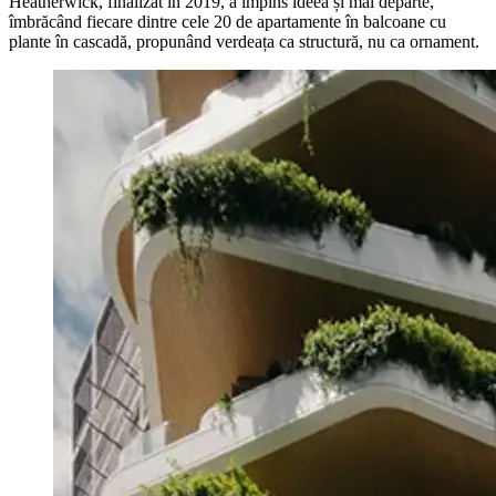
Heatherwick, finalizat în 2019, a împins ideea și mai departe,
îmbrăcând fiecare dintre cele 20 de apartamente în balcoane cu
plante în cascadă, propunând verdeața ca structură, nu ca ornament.