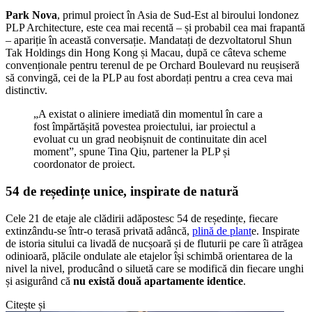
Park Nova
, primul proiect în Asia de Sud-Est al biroului londonez
PLP Architecture, este cea mai recentă – și probabil cea mai frapantă
– apariție în această conversație. Mandatați de dezvoltatorul Shun
Tak Holdings din Hong Kong și Macau, după ce câteva scheme
convenționale pentru terenul de pe Orchard Boulevard nu reușiseră
să convingă, cei de la PLP au fost abordați pentru a crea ceva mai
distinctiv.
„A existat o aliniere imediată din momentul în care a
fost împărtășită povestea proiectului, iar proiectul a
evoluat cu un grad neobișnuit de continuitate din acel
moment”, spune Tina Qiu, partener la PLP și
coordonator de proiect.
54 de reședințe unice, inspirate de natură
Cele 21 de etaje ale clădirii adăpostesc 54 de reședințe, fiecare
extinzându-se într-o terasă privată adâncă,
plină de plant
e. Inspirate
de istoria sitului ca livadă de nucșoară și de fluturii pe care îi atrăgea
odinioară, plăcile ondulate ale etajelor își schimbă orientarea de la
nivel la nivel, producând o siluetă care se modifică din fiecare unghi
și asigurând că
nu există două apartamente identice
.
Citește și