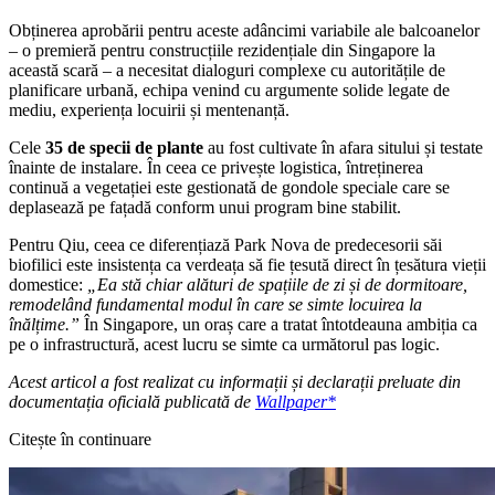
Obținerea aprobării pentru aceste adâncimi variabile ale balcoanelor
– o premieră pentru construcțiile rezidențiale din Singapore la
această scară – a necesitat dialoguri complexe cu autoritățile de
planificare urbană, echipa venind cu argumente solide legate de
mediu, experiența locuirii și mentenanță.
Cele
35 de specii de plante
au fost cultivate în afara sitului și testate
înainte de instalare. În ceea ce privește logistica, întreținerea
continuă a vegetației este gestionată de gondole speciale care se
deplasează pe fațadă conform unui program bine stabilit.
Pentru Qiu, ceea ce diferențiază Park Nova de predecesorii săi
biofilici este insistența ca verdeața să fie țesută direct în țesătura vieții
domestice:
„Ea stă chiar alături de spațiile de zi și de dormitoare,
remodelând fundamental modul în care se simte locuirea la
înălțime.”
În Singapore, un oraș care a tratat întotdeauna ambiția ca
pe o infrastructură, acest lucru se simte ca următorul pas logic.
Acest articol a fost realizat cu informații și declarații preluate din
documentația oficială publicată de
Wallpaper*
Citește în continuare