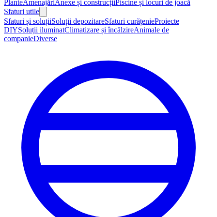
Plante
Amenajări
Anexe și construcții
Piscine și locuri de joacă
Sfaturi utile
Sfaturi și soluții
Soluții depozitare
Sfaturi curățenie
Proiecte
DIY
Soluții iluminat
Climatizare și încălzire
Animale de
companie
Diverse