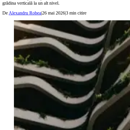
grădina verticală la un alt nivel.
De
Alexandru Robea
|
26 mai 2026
|
3
min citire