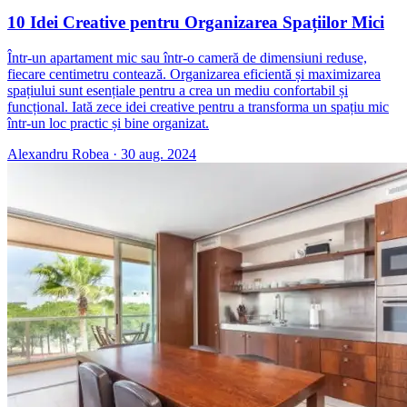
10 Idei Creative pentru Organizarea Spațiilor Mici
Într-un apartament mic sau într-o cameră de dimensiuni reduse,
fiecare centimetru contează. Organizarea eficientă și maximizarea
spațiului sunt esențiale pentru a crea un mediu confortabil și
funcțional. Iată zece idei creative pentru a transforma un spațiu mic
într-un loc practic și bine organizat.
Alexandru Robea
·
30 aug. 2024