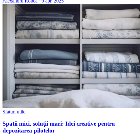
Alexandru Robea
·
9 apr. 2025
Sfaturi utile
Spatii mici, soluții mari: Idei creative pentru
depozitarea pilotelor