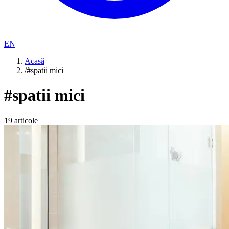
EN
Acasă
/
#spatii mici
#
spatii mici
19
articole