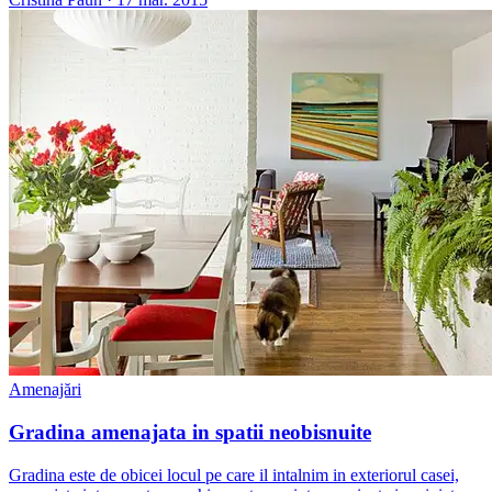
Amenajări
Gradina amenajata in spatii neobisnuite
Gradina este de obicei locul pe care il intalnim in exteriorul casei,