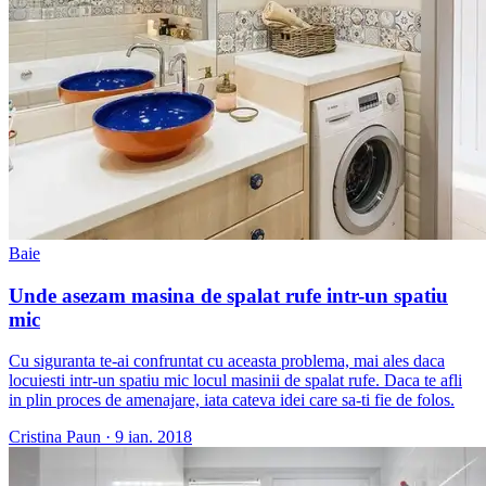
Baie
Unde asezam masina de spalat rufe intr-un spatiu
mic
Cu siguranta te-ai confruntat cu aceasta problema, mai ales daca
locuiesti intr-un spatiu mic locul masinii de spalat rufe. Daca te afli
in plin proces de amenajare, iata cateva idei care sa-ti fie de folos.
Cristina Paun
·
9 ian. 2018