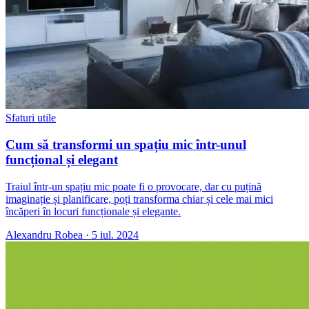
Sfaturi utile
Cum să transformi un spațiu mic într-unul
funcțional și elegant
Traiul într-un spațiu mic poate fi o provocare, dar cu puțină
imaginație și planificare, poți transforma chiar și cele mai mici
încăperi în locuri funcționale și elegante.
Alexandru Robea
·
5 iul. 2024