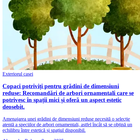
Exteriorul casei
Copaci potriviți pentru grădini de dimensiuni
reduse: Recomandări de arbori ornamentali care se
potrivesc în spații mici și oferă un aspect estetic
deosebit.
Amenajarea unei grădini de dimensiuni reduse necesită o selecție
atentă a speciilor de arbori ornamentali, astfel încât să se obțină un
echilibru între estetică și spațiul disponibil.