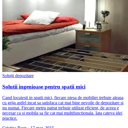
Soluții depozitare
Solutii ingenioase pentru spatii mici
Cand locuiesti in spatii mici, fiecare piesa de mobilier trebuie aleasa
cu grija astfel incat sa satisfaca cat mai bine nevoile de depozitare si
nu numai. Fiecare metru patrat trebuie utilizat eficient, de aceea e
necesar ca si mobila sa fie cat mai multifunctionala. Iata cateva idei
practice.
Cristina Paun
·
17 mar. 2015