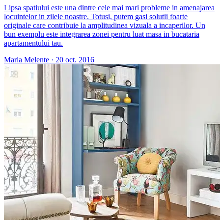
Lipsa spatiului este una dintre cele mai mari probleme in amenajarea
locuintelor in zilele noastre. Totusi, putem gasi solutii foarte
originale care contribuie la amplitudinea vizuala a incaperilor. Un
bun exemplu este integrarea zonei pentru luat masa in bucataria
apartamentului tau.
Maria Melente
·
20 oct. 2016