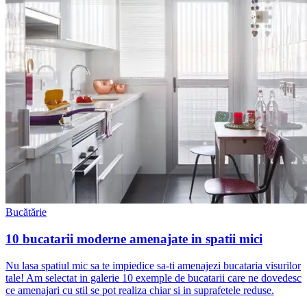
Bucătărie
10 bucatarii moderne amenajate in spatii mici
Nu lasa spatiul mic sa te impiedice sa-ti amenajezi bucataria visurilor
tale! Am selectat in galerie 10 exemple de bucatarii care ne dovedesc
ce amenajari cu stil se pot realiza chiar si in suprafetele reduse.