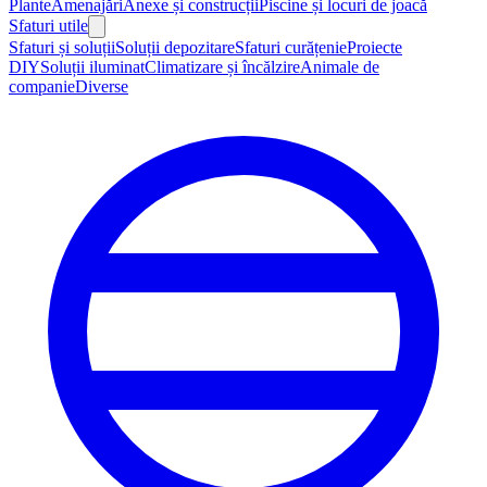
Plante
Amenajări
Anexe și construcții
Piscine și locuri de joacă
Sfaturi utile
Sfaturi și soluții
Soluții depozitare
Sfaturi curățenie
Proiecte
DIY
Soluții iluminat
Climatizare și încălzire
Animale de
companie
Diverse