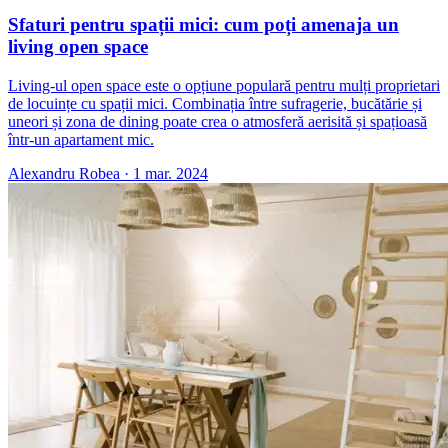
Sfaturi pentru spații mici: cum poți amenaja un
living open space
Living-ul open space este o opțiune populară pentru mulți proprietari
de locuințe cu spații mici. Combinația între sufragerie, bucătărie și
uneori și zona de dining poate crea o atmosferă aerisită și spațioasă
într-un apartament mic.
Alexandru Robea
·
1 mar. 2024