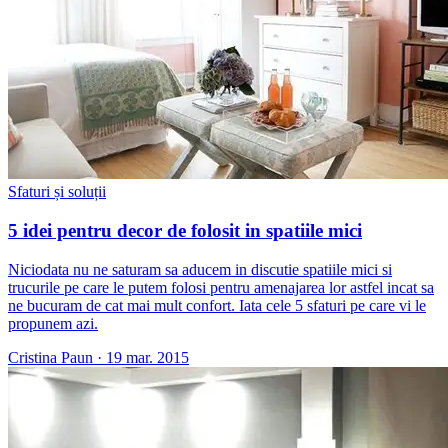
Sfaturi și soluții
5 idei pentru decor de folosit in spatiile mici
Niciodata nu ne saturam sa aducem in discutie spatiile mici si
trucurile pe care le putem folosi pentru amenajarea lor astfel incat sa
ne bucuram de cat mai mult confort. Iata cele 5 sfaturi pe care vi le
propunem azi.
Cristina Paun
·
19 mar. 2015