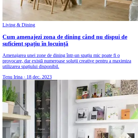
Living & Dining
Cum amenajezi zona de dining când nu dispui de
suficient spațiu în locuință
Amenajarea unei zone de dining într-un spațiu mic poate fi o
provocare, dar există numeroase soluții creative pentru a maximiza
utilizarea spațiului disponibil.
Tenu Irina
·
18 dec. 2023