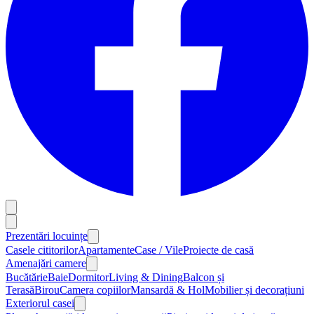
Prezentări locuințe
Casele cititorilor
Apartamente
Case / Vile
Proiecte de casă
Amenajări camere
Bucătărie
Baie
Dormitor
Living & Dining
Balcon și
Terasă
Birou
Camera copiilor
Mansardă & Hol
Mobilier și decorațiuni
Exteriorul casei